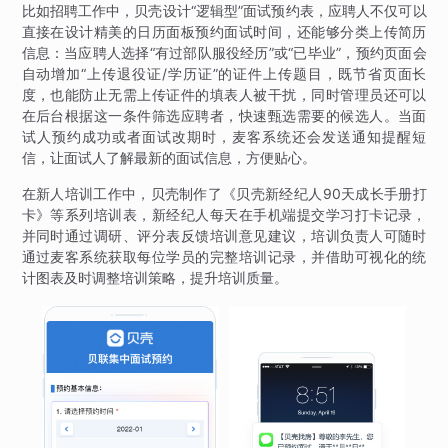
比如招聘工作中，贝壳设计“逻辑型”面试预约表，应聘人不仅可以
直接在设计精美的日历面板预约面试时间，还能够分类上传简历
信息：当应聘人选择“有过部队服役经历”或“已毕业”，预约页面会
自动增加“上传退役证/学历证”的证件上传题目，既节省页面长
度，也能防止无需上传证件的填表人被干扰，同时管理员还可以
在后台根据这一条件筛选应聘者，快速甄选需要的候选人。当面
试人预约成功或者面试改期时，麦客系统还会发送通知提醒短
信，让面试人了解最新的面试信息，方便贴心。
在新人培训工作中，贝壳制作了《贝壳新经纪人90天成长手册打
卡》等系列培训表，新经纪人每天在手机端提交学习打卡记录，
并同时通过调研、评分表反馈培训意见建议，培训负责人可随时
通过麦客系统获取每位学员的完整培训记录，并借助可视化的统
计图表及时调整培训策略，提升培训质量。